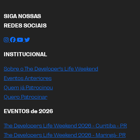
SIGA NOSSAS
REDES SOCIAIS
INSTITUCIONAL
Sobre o The Developer's Life Weekend
Eventos Anteriores
Quem já Patrocinou
Quero Patrocinar
EVENTOS de 2026
The Developers Life Weekend 2026 - Curitiba - PR
The Developers Life Weekend 2026 - Maringá- PR